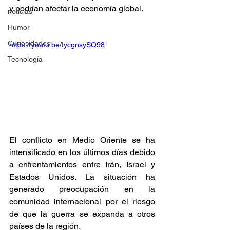
y podrían afectar la economía global.
noticias
Humor
Curiosidades
https://youtu.be/IycgnsySQ98
Tecnología
El conflicto en Medio Oriente se ha 
intensificado en los últimos días debido 
a enfrentamientos entre Irán, Israel y 
Estados Unidos. La situación ha 
generado preocupación en la 
comunidad internacional por el riesgo 
de que la guerra se expanda a otros 
países de la región.