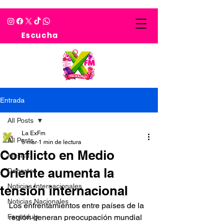
Escucha
Entrada
All Posts
La ExFm
All Posts
5 mar
1 min de lectura
Conflicto en Medio
Musica
Oriente aumenta la
Deportes
Noticias Internacionales
tensión internacional
Noticias Nacionales
Los enfrentamientos entre países de la 
Farandula
región generan preocupación mundial 