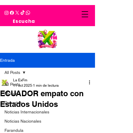
Escucha
Entrada
All Posts
La ExFm
All Posts
11 oct 2025
1 min de lectura
ECUADOR empato con
Musica
Estados Unidos
Deportes
Noticias Internacionales
Noticias Nacionales
Farandula