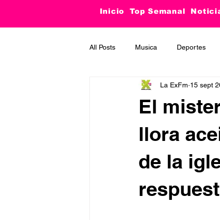
Inicio
Top Semanal
Notici
All Posts
Musica
Deportes
La ExFm
15 sept 
Curiosidades
Tecnología
El miste
llora ace
de la igl
respues