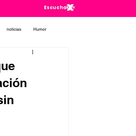
Escucha
noticias
Humor
que
gación
sin