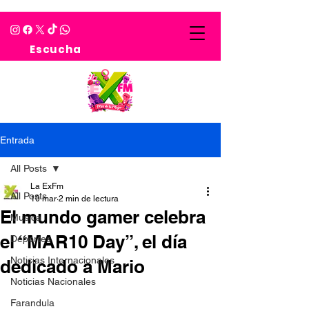
Escucha
Entrada
All Posts
La ExFm
All Posts
10 mar
2 min de lectura
El mundo gamer celebra
Musica
el “MAR10 Day”, el día
Deportes
Noticias Internacionales
dedicado a Mario
Noticias Nacionales
Farandula