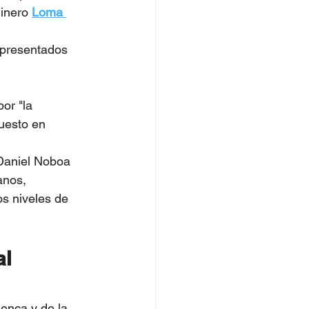
inero 
Loma 
 presentados 
or "la 
uesto en 
 Daniel Noboa 
anos, 
os niveles de 
l 
enca y de la 