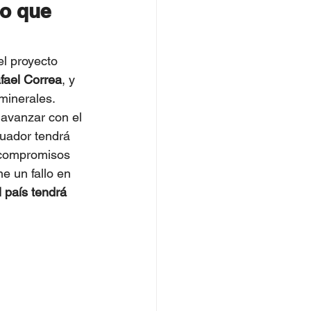
o que 
el proyecto 
fael Correa
, y 
minerales.
avanzar con el 
uador tendrá 
 compromisos 
e un fallo en 
l país tendrá 