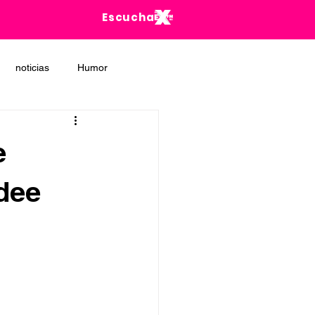
Escucha
noticias
Humor
e
dee