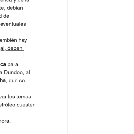
te, debían 
d de 
 eventuales 
también hay 
al, deben 
ca 
para 
a Dundee, al 
ha
, que se 
ar los temas 
etróleo cuesten 
mora.