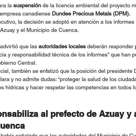
ara
la
 suspensión
 de
la licencia ambiental del proyecto m
a empresa canadiense
 Dundee Precious Metals (DPM).
ecutivo, la decisión se adoptó en atención a los informes
l Azuay y el Municipio de Cuenca.
advirtió que las 
autoridades locales
 deberán responder p
cia y responsabilidad técnica de los informes" que han p
bierno Central.
cial, también se enfatizó que la posición del presidente
lara y no admite dudas: “proteger la salud de los ciudad
es hídricas y hacer respetar las competencias en todos l
sabiliza al prefecto de Azuay y a
Cuenca
había señalado que las autoridades del Municipio de Cu