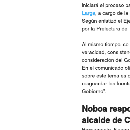
iniciará el proceso p
Larga
, a cargo de l
Según enfatizó el Ej
por la Prefectura de
Al mismo tiempo, se 
veracidad, consisten
consideración del Go
En el comunicado ofi
sobre este tema es c
resguardar las fuent
Gobierno”.
Noboa respon
alcalde de 
Previamente, Noboa 