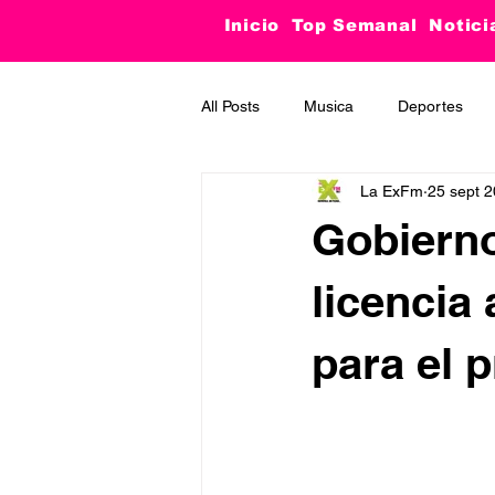
Inicio
Top Semanal
Notici
All Posts
Musica
Deportes
La ExFm
25 sept 
Curiosidades
Tecnología
Gobiern
licencia
para el 