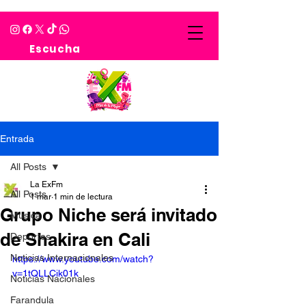
Escucha
Entrada
All Posts
La ExFm
All Posts
1 mar
1 min de lectura
Grupo Niche será invitado
Musica
de Shakira en Cali
Deportes
Noticias Internacionales
https://www.youtube.com/watch?
v=1tQLLCik01k
Noticias Nacionales
Farandula