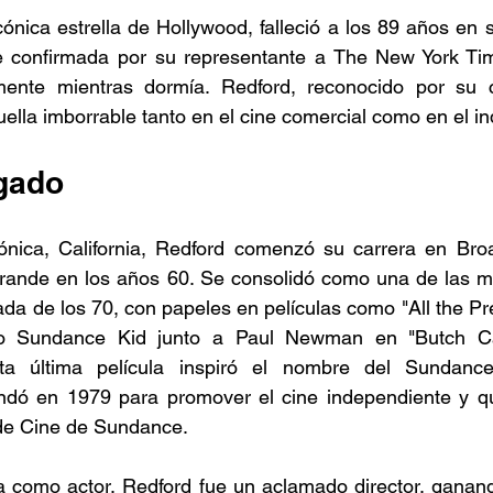
cónica estrella de Hollywood, falleció a los 89 años en s
 confirmada por su representante a The New York Tim
mente mientras dormía. Redford, reconocido por su c
ella imborrable tanto en el cine comercial como en el i
egado
nica, California, Redford comenzó su carrera en Bro
 grande en los años 60. Se consolidó como una de las ma
ada de los 70, con papeles en películas como "All the Pr
mo Sundance Kid junto a Paul Newman en "Butch Ca
a última película inspiró el nombre del Sundance I
ndó en 1979 para promover el cine independiente y que
 de Cine de Sundance.
 como actor, Redford fue un aclamado director, ganand