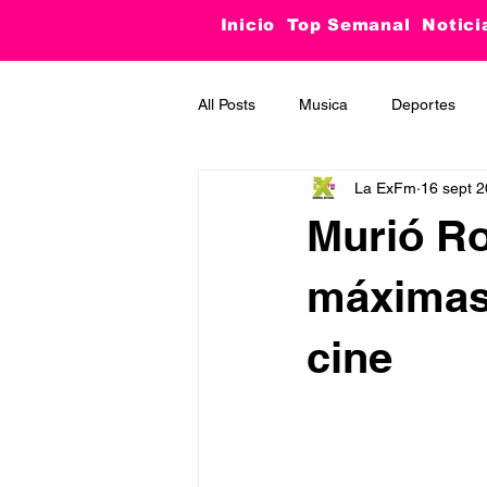
Inicio
Top Semanal
Notici
All Posts
Musica
Deportes
La ExFm
16 sept 
Curiosidades
Tecnología
Murió Ro
máximas 
cine