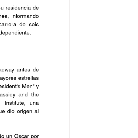
u residencia de 
es, informando 
arrera de seis 
ndependiente.
adway antes de 
yores estrellas 
esident's Men" y 
ssidy and the 
nstitute, una 
 dio origen al 
o un Oscar por 