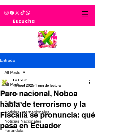
Escucha
Entrada
All Posts
La ExFm
All Posts
19 sept 2025
1 min de lectura
Paro nacional, Noboa
Musica
habla de terrorismo y la
Deportes
Noticias Internacionales
Fiscalía se pronuncia: qué
Noticias Nacionales
pasa en Ecuador
Farandula